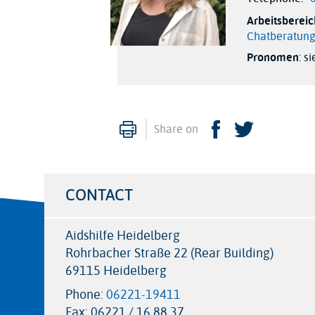
Arbeitsberei
Chatberatun
Pronomen
: s
Print
Facebook
Twitter
Share on
CONTACT
Aidshilfe Heidelberg
Rohrbacher Straße 22 (Rear Building)
69115 Heidelberg
Phone:
06221-19411
Fax:
06221 / 16 88 37