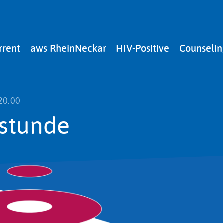
rrent
aws RheinNeckar
HIV-Positive
Counselin
20:00
stunde