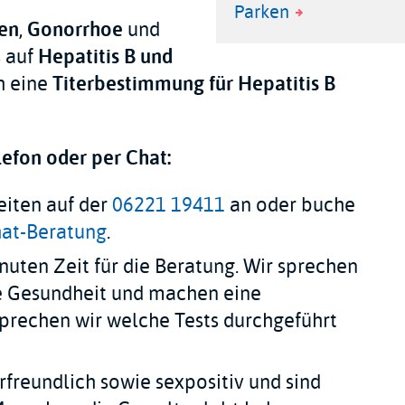
map
Parken
en
,
Gonorrhoe
und
location
s auf
Hepatitis B und
h eine
Titerbestimmung für Hepatitis B
efon oder per Chat:
eiten auf der
06221 19411
an oder buche
at-Beratung
.
nuten Zeit für die Beratung. Wir sprechen
le Gesundheit und machen eine
prechen wir welche Tests durchgeführt
freundlich sowie sexpositiv und sind