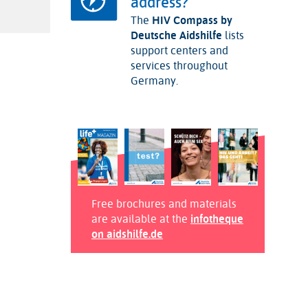
address?
The
HIV Compass by
Deutsche Aidshilfe
lists
support centers and
services throughout
Germany.
Free brochures and materials
are available at the
infotheque
on aidshilfe.de