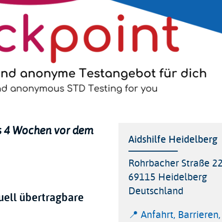
s 4 Wochen vor dem
Location
Aidshilfe Heidelberg
Address
Rohrbacher Straße 2
69115
Heidelberg
Deutschland
uell übertragbare
Link
📍 Anfahrt, Barrieren,