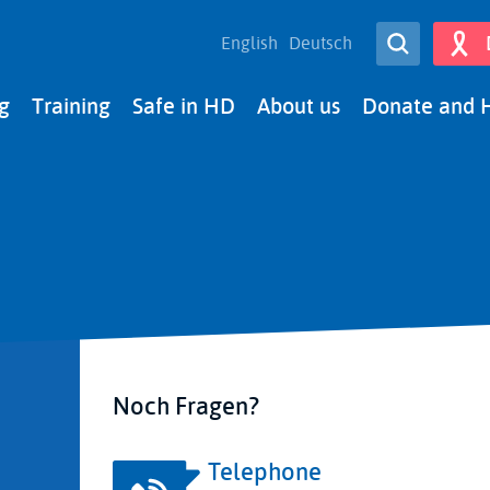
Open Sear
English
Deutsch
Search
g
Training
Safe in HD
About us
Donate and 
Noch Fragen?
Telephone