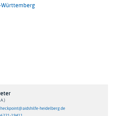
n-Württemberg
eter
A.)
checkpoint@aidshilfe-heidelberg.de
06221-19411