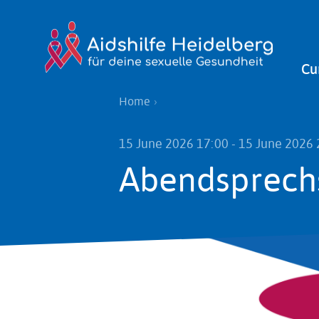
Skip
to
main
Vor
Cu
content
Ort
Breadcrumb
Home
15 June 2026 17:00
-
15 June 2026 
Abendsprech