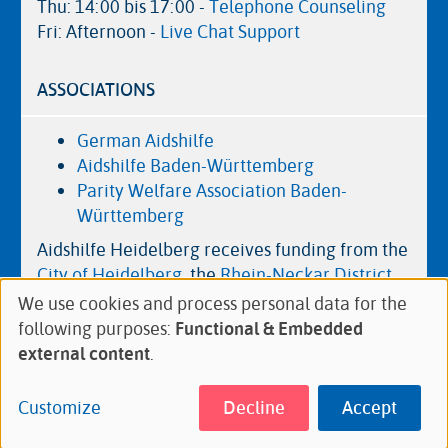
Thu: 14:00 bis 17:00 -
Telephone Counseling
Fri: Afternoon -
Live Chat Support
ASSOCIATIONS
German Aidshilfe
Aidshilfe Baden-Württemberg
Parity Welfare Association Baden-
Württemberg
Aidshilfe Heidelberg receives funding from the
City of Heidelberg
, the
Rhein-Neckar District
and the
Ministry of Social Affairs, Health and
We use cookies and process personal data for the
Use
Integration of Baden-Württemberg
.
following purposes:
Functional & Embedded
of
external content
.
personal
Footer
Feedback
Newsletter
Contact
Imprint
data
Customize
Decline
Accept
menu
Privacy policy
and
cookies