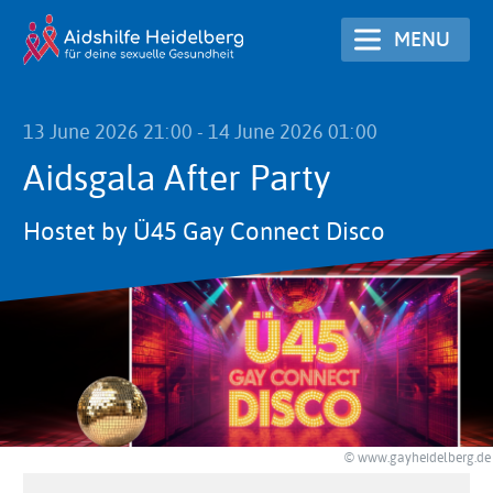
Skip
MENU
to
main
content
13 June 2026 21:00
-
14 June 2026 01:00
Aidsgala After Party
Hostet by Ü45 Gay Connect Disco
© www.gayheidelberg.de