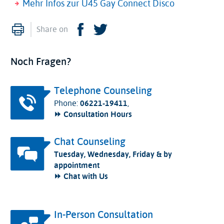
Mehr Infos zur Ü45 Gay Connect Disco
Print
Facebook
Twitter
Share on
Noch Fragen?
Telephone Counseling
Phone:
06221-19411
,
⏩ Consultation Hours
Chat Counseling
Tuesday, Wednesday, Friday & by
appointment
⏩ Chat with Us
In-Person Consultation