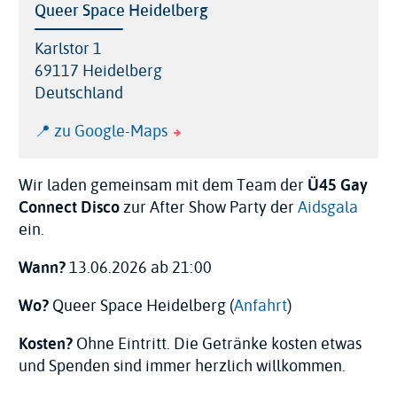
Location
Queer Space Heidelberg
Address
Karlstor 1
69117
Heidelberg
Deutschland
Link
📍 zu Google-Maps
map
location
Wir laden gemeinsam mit dem Team der
Ü45 Gay
Connect Disco
zur After Show Party der
Aidsgala
ein.
Wann?
13.06.2026 ab 21:00
Wo?
Queer Space Heidelberg (
Anfahrt
)
Kosten?
Ohne Eintritt. Die Getränke kosten etwas
und Spenden sind immer herzlich willkommen.