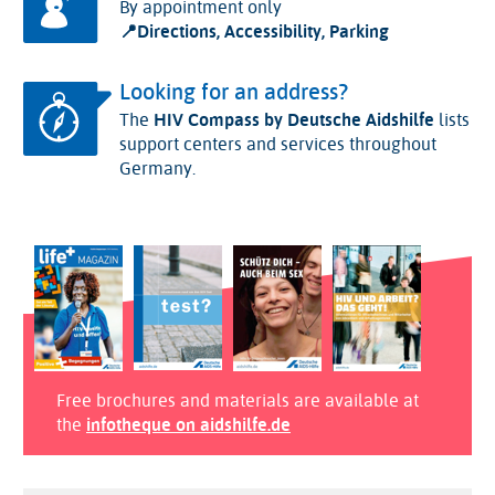
By appointment only
📍
Directions, Accessibility, Parking
Looking for an address?
The
HIV Compass by Deutsche Aidshilfe
lists
support centers and services throughout
Germany.
Free brochures and materials are available at
the
infotheque on aidshilfe.de