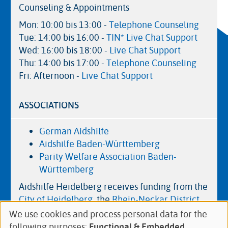
Counseling & Appointments
Mon: 10:00 bis 13:00 -
Telephone Counseling
Tue: 14:00 bis 16:00 -
TIN* Live Chat Support
Wed: 16:00 bis 18:00 -
Live Chat Support
Thu: 14:00 bis 17:00 -
Telephone Counseling
Fri: Afternoon -
Live Chat Support
ASSOCIATIONS
German Aidshilfe
Aidshilfe Baden-Württemberg
Parity Welfare Association Baden-
Württemberg
Aidshilfe Heidelberg receives funding from the
City of Heidelberg
, the
Rhein-Neckar District
and the
Ministry of Social Affairs, Health and
We use cookies and process personal data for the
Use
Integration of Baden-Württemberg
.
following purposes:
Functional & Embedded