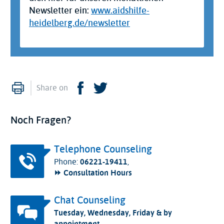
Newsletter ein:
www.aidshilfe-
heidelberg.de/newsletter
Print
Facebook
Twitter
Share on
Noch Fragen?
Telephone Counseling
Phone:
06221-19411
,
⏩ Consultation Hours
Chat Counseling
Tuesday, Wednesday, Friday & by
appointment