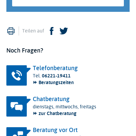
Drucken
Facebook
Twitter
Teilen auf
Noch Fragen?
Telefonberatung
Tel.
06221-19411
⏩ Beratungszeiten
Chatberatung
dienstags, mittwochs, freitags
⏩ zur Chatberatung
Beratung vor Ort